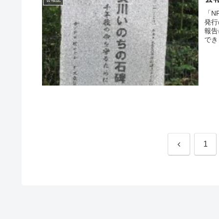
「N
発行
報告
でき
前
1
へ