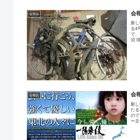
会
会報誌
新し
る4
で、
沼 
会
会報誌
新し
たる
ので
ー主