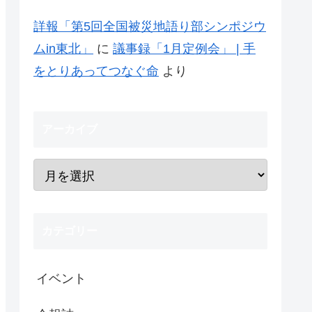
詳報「第5回全国被災地語り部シンポジウ
ムin東北」
に
議事録「1月定例会」 | 手
をとりあってつなぐ命
より
アーカイブ
カテゴリー
イベント