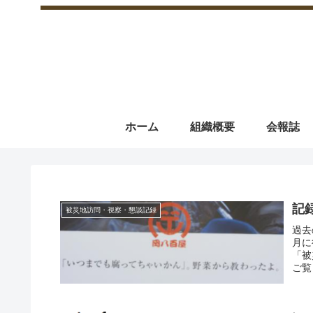
ホーム
組織概要
会報誌
記
被災地訪問・視察・懇談記録
過去
月に
「被
ご覧