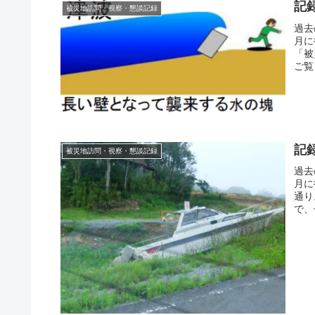
記
被災地訪問・視察・懇談記録
過去
月に
「被
ご覧
記
被災地訪問・視察・懇談記録
過去
月に
通り
で、