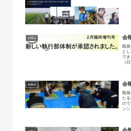
会
会報誌
既発
とし
でき
（日
会
会報誌
既発
たる
ので
ンシ
会
会報誌