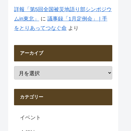
詳報「第5回全国被災地語り部シンポジウ
ムin東北」
に
議事録「1月定例会」 | 手
をとりあってつなぐ命
より
アーカイブ
カテゴリー
イベント