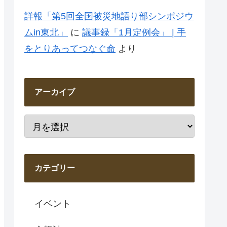
詳報「第5回全国被災地語り部シンポジウ
ムin東北」
に
議事録「1月定例会」 | 手
をとりあってつなぐ命
より
アーカイブ
カテゴリー
イベント