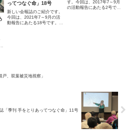
す。今回は、2017年7～9月
ってつなぐ命」18号
の活動報告にあたる2号で
新しい会報誌のご紹介です。
す。概要は以下の通り。「会
今回は、2021年7～9月の活
あ
報誌」ページから参照できま
動報告にあたる18号です。
すので、ぜひご覧ください。
「会報誌」ページから参照で
大杉第二小学校 キャンプキッ
きますので、ぜひご覧くださ
。
ズ 南葛西マンション防災研修
い。首都圏外郭放水路見学会
活
（江戸川区危機管理課との
マンション防災の進め方懇談
協...
防災さんぽ事前調査実施今後
で
のイベント復興の教訓・ノウ
さ
ハ...
、請戸、双葉被災地視察」
誌「季刊 手をとりあってつなぐ命」11号