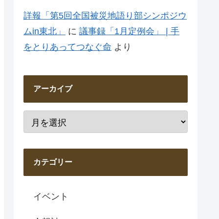
詳報「第5回全国被災地語り部シンポジウ
ムin東北」
に
議事録「1月定例会」 | 手
をとりあってつなぐ命
より
アーカイブ
カテゴリー
イベント