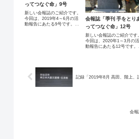
ってつなぐ命」9号
新しい会報誌のご紹介です。
今回は、2019年4～6月の活
会報誌「季刊 手をとり
動報告にあたる9号です。概
ってつなぐ命」12号
要は以下の通り。「会報誌」
ページから参照できますの
新しい会報誌のご紹介です
で、ぜひご覧ください。親水
今回は、2020年1～3月の
公園マンション防災セミナー
動報告にあたる12号です。
実施A南町会訓練支援災害時
「会報誌」ページから参照
ボランティア初級講座江戸川
きますので、ぜひご覧くだ
区ハ...
い。
記録「2019年8月 高田、階上
会報