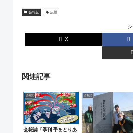
会報誌
広報
シ
X
関連記事
会報誌
会報誌
会報誌「季刊 手をとりあ