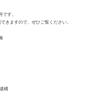
0号です。
照できますので、ぜひご覧ください。
施
災遺構