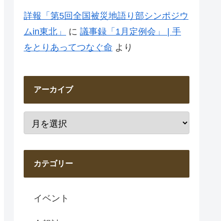
詳報「第5回全国被災地語り部シンポジウ
ムin東北」
に
議事録「1月定例会」 | 手
をとりあってつなぐ命
より
アーカイブ
カテゴリー
イベント