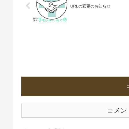
者: 当NPO会員...
園...
URLの変更のお知らせ
コメン