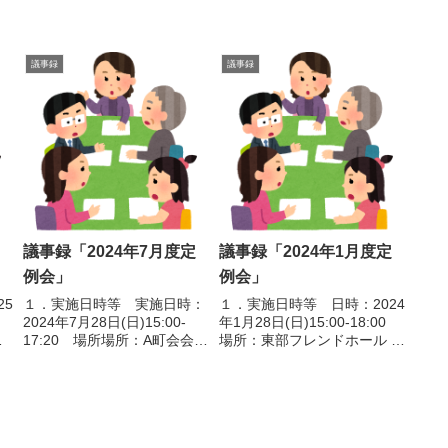
議事録
議事録
議事録「2024年7月度定
議事録「2024年1月度定
例会」
例会」
25
１．実施日時等 実施日時：
１．実施日時等 日時：2024
2024年7月28日(日)15:00-
年1月28日(日)15:00-18:00
ミ
17:20 場所場所：A町会会館
場所：東部フレンドホール 集
2
２．実施報告 １）江戸川区
会室4２．議事 １）セミナ
町
防災会議【7/5実施】
ー ①気象災害に向き合う
日
NPOから理事長が参加、他1
（気象防災アドバイザー 藤井
：A
名がオブザーバー参加。
聡） 〇江戸川区の降水
公
２）防災士フォローアップ研
量について ・月降水