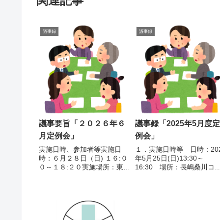
関連記事
議事録
議事録
議事要旨「２０２６年６
議事録「2025年5月度定
月定例会」
例会」
実施日時、参加者等実施日
１．実施日時等 日時：20
時：６月２８日（日) １６:０
年5月25日(日)13:30～
０～１８:２０実施場所：東部
16:30 場所：長嶋桑川コ
フレンドホール実施報告 わっ
ュニティ会館 3階集会室第
しょい２０２６日時: ５月２
２．議事１）実施報告①A
６日（日） １４：００～最大
会防災訓練 日時：5月11
１９：３０場所: タワーホー
(日) 9:30～12:00頃 主催
ル船堀 展示ホール１・２参加
町会 場所：谷河内みなみ