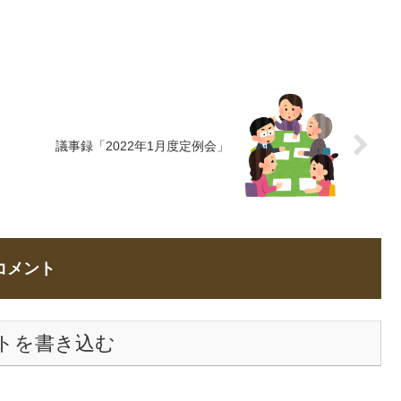
修（参加）【...
量（平年...
議事録「2022年1月度定例会」
コメント
トを書き込む