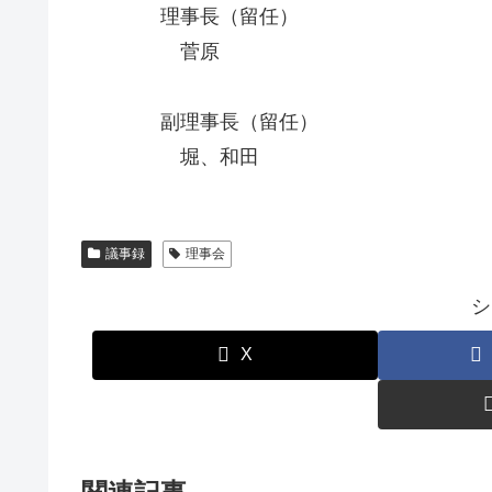
理事長（留任）
菅原
副理事長（留任）
堀、和田
議事録
理事会
シ
X