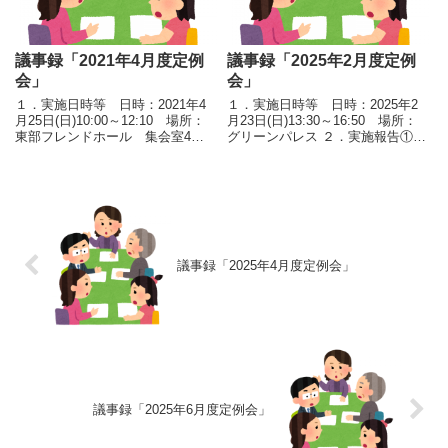
議事録「2021年4月度定例
議事録「2025年2月度定例
会」
会」
１．実施日時等 日時：2021年4
１．実施日時等 日時：2025年2
月25日(日)10:00～12:10 場所：
月23日(日)13:30～16:50 場所：
東部フレンドホール 集会室4
グリーンパレス ２．実施報告①篠
２．議事 議事次第目次 １）理
崎地域運営協議会2月1日（土）
事長/事務局長連絡 ２）事務局長
14:00～16:00 、共育プラザ南篠崎
報告 ①共育プラザ中央の高
で実施ＮＰＯから理事長、事務局
校生との意見交換報告 ②A
長が出席地域の健全育成のため...
町会地区防災...
議事録「2025年4月度定例会」
議事録「2025年6月度定例会」