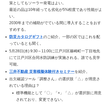
策としてもソーラー発電はよい。
最近の品は10年経っても劣化が5%程度であり性能がよ
い。
2030年までの補助がでている間に導入することをおす
すめする。
防災カタログギフト
のご紹介。一部の区ではこれを配
っているとも聞く。
5月28日(水) 9:30～11:00に江戸川区篠崎町一丁目地先
にて江戸川区合同水防訓練が実施される。誰でも見学
可能。
三井不動産 災害模擬体験付きセミナー
を紹介。
出欠確認ツール「調整さん」の選択肢「△」が用意さ
れている理由は？
標準機能として「〇」「×」「△」が選択肢に用意
されており、変更できない。