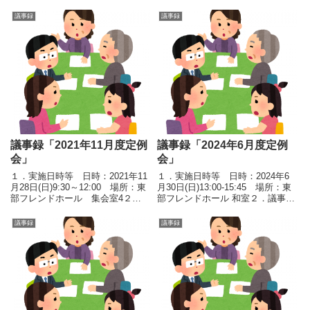
議事録
議事録
議事録「2021年11月度定例
議事録「2024年6月度定例
会」
会」
１．実施日時等 日時：2021年11
１．実施日時等 日時：2024年6
月28日(日)9:30～12:00 場所：東
月30日(日)13:00-15:45 場所：東
部フレンドホール 集会室4２．
部フレンドホール 和室２．議事
議事 議事次第目次 １）総会予
１）活動報告 ①100年後の安
定 ２）女川石碑 最後の除幕式の
心のためのTOKYO強靭化世界会
議事録
議事録
視察報告（11/20～22） ３）新
議 日程：5月7～9日（会議2
たな地区防災計画作成支援 ４）
日＋見学会1日） 場所：イ...
江...