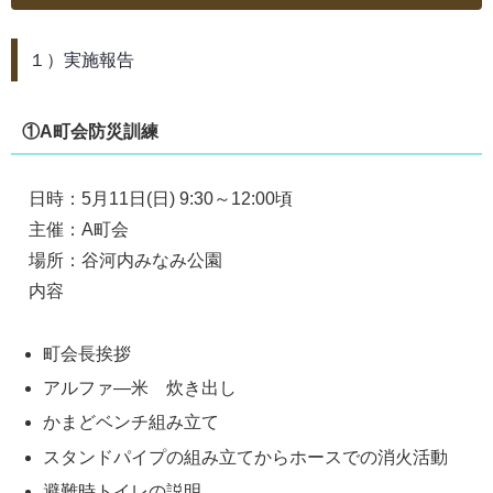
１）実施報告
①A町会防災訓練
日時：5月11日(日) 9:30～12:00頃
主催：A町会
場所：谷河内みなみ公園
内容
町会長挨拶
アルファ―米 炊き出し
かまどベンチ組み立て
スタンドパイプの組み立てからホースでの消火活動
避難時トイレの説明