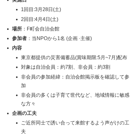
1回目:3月28日(土)
2回目:4月4日(土)
場所
：F町会自治会館
参加者
：当NPOから1名 (企画 ·主催)
内容
東京都提供の災害備蓄品(賞味期限:5月~7月)配布
対象は自治会員：約7割、非会員：約3割
非会員の参加経緯：自治会館掲示板を確認して参
加
非会員の多くは子育て世代など、地域情報に敏感
な方々
企画の工夫
ご近所同士で誘い合って来館するよう声がけの工
夫