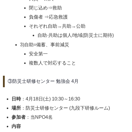
閉じ込め⇒救助
負傷者 ⇒応急救護
それぞれ自助→共助→公助
自助·共助は個人/地域(防災士に期待)
3)自助=備蓄、事前減災
安全第一
複数人で対応すること
③防災士研修センター 勉強会 4月
日時
：4月18日(土) 10:30～16:30
場所
：防災士研修センター (九段下研修ルーム)
参加者
：当NPO4名
内容