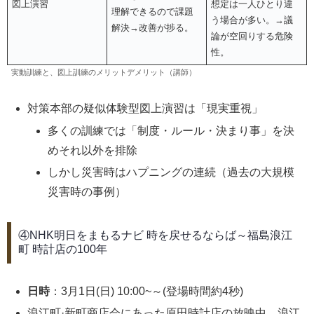
図上演習
想定は一人ひとり違
理解できるので課題
う場合が多い。→議
解決→改善が捗る。
論が空回りする危険
性。
実動訓練と、図上訓練のメリットデメリット（講師）
対策本部の疑似体験型図上演習は「現実重視」
多くの訓練では「制度・ルール・決まり事」を決
めそれ以外を排除
しかし災害時はハプニングの連続（過去の大規模
災害時の事例）
④NHK明日をまもるナビ 時を戻せるならば～福島浪江
町 時計店の100年
日時
：3月1日(日) 10:00~～(登場時間約4秒)
浪江町·新町商店会にあった原田時計店の放映中、浪江