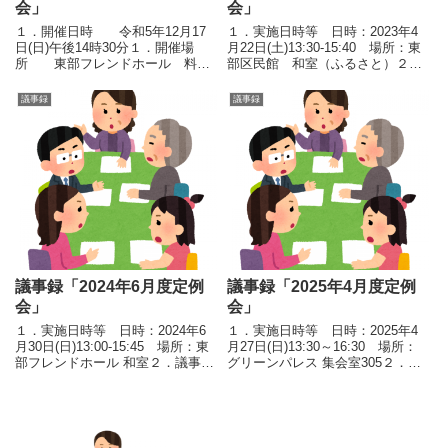
会」
会」
１．開催日時 令和5年12月17
１．実施日時等 日時：2023年4
日(日)午後14時30分１．開催場
月22日(土)13:30-15:40 場所：東
所 東部フレンドホール 料理
部区民館 和室（ふるさと）２．
講習室１．参加者 運営会
議事 １）報告事項 ①江戸川
員 21名 出席した運営会員数
区の組織横断的な「災害時の要配
議事録
議事録
16名 （委任状2名を含む）１．議
慮者支援取り組み」紹介 江
長、議事録署名人選定
戸川区役所 組織図と組織一覧
等 理事長挨拶...
(city....
議事録「2024年6月度定例
議事録「2025年4月度定例
会」
会」
１．実施日時等 日時：2024年6
１．実施日時等 日時：2025年4
月30日(日)13:00-15:45 場所：東
月27日(日)13:30～16:30 場所：
部フレンドホール 和室２．議事
グリーンパレス 集会室305２．議
１）活動報告 ①100年後の安
事１）実施予定の行事連絡①A町
心のためのTOKYO強靭化世界会
会防災訓練 日時：5月11日(日)
議 日程：5月7～9日（会議2
10:30 場所：谷河内みなみ公園
日＋見学会1日） 場所：イ...
２）勉強会①炊き出し実演アル...