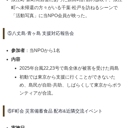
町へ未帰還の方々がいる千葉·松戸を訪ねるシーンで
「活動写真」に当NPO会員が映った。
⑤八丈島·青ヶ島 支援対応報告会
参加者
：当NPOから1名
内容
2025年台風22,23号で島全体が被害を受けた両島
初動では東京から支援に行くことができないた
め、島民が自助·共助、しばらくして東京からボラ
ンティアが合流。
⑥F町会 災害備蓄食品 配布&近隣交流イベント
実施日