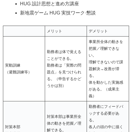
HUG 設計思想と進め方講座
新地震ゲーム HUG 実技ワーク·懇談
メリット
デメリット
事業所全体の動きを
把握／理解できな
勤務者は体で覚える
い。
ことができる。
理解できないので課
実動訓練
勤務者は「実際の問
題解決→改善が滞
（避難訓練等）
題点」を見つけられ
る。
る。（申告するかど
体を動かした実施感
うかは別）
がある。（成果主
義）
勤務者にフィードバ
ックする必要があ
対策本部は事業所全
る。
体の動きを把握／理
対策本部
各人の頭の中に描く
解できる。