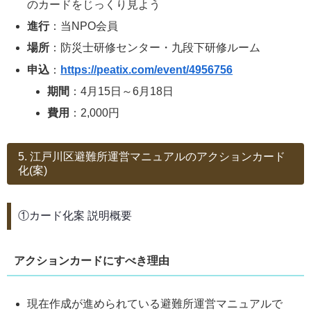
のカードをじっくり見よう
進行
：当NPO会員
場所
：防災士研修センター・九段下研修ルーム
申込
：
https://peatix.com/event/4956756
期間
：4月15日～6月18日
費用
：2,000円
5. 江戸川区避難所運営マニュアルのアクションカード
化(案)
①カード化案 説明概要
アクションカードにすべき理由
現在作成が進められている避難所運営マニュアルで