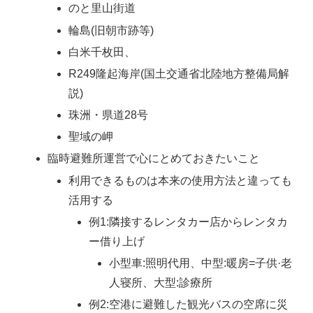
のと里山街道
輪島(旧朝市跡等)
白米千枚田、
R249隆起海岸(国土交通省北陸地方整備局解
説)
珠洲・県道28号
聖域の岬
臨時避難所運営で心にとめておきたいこと
利用できるものは本来の使用方法と違っても
活用する
例1:隣接するレンタカー店からレンタカ
ー借り上げ
小型車:照明代用、中型:暖房=子供·老
人寝所、大型:診療所
例2:空港に避難した観光バスの空席に災