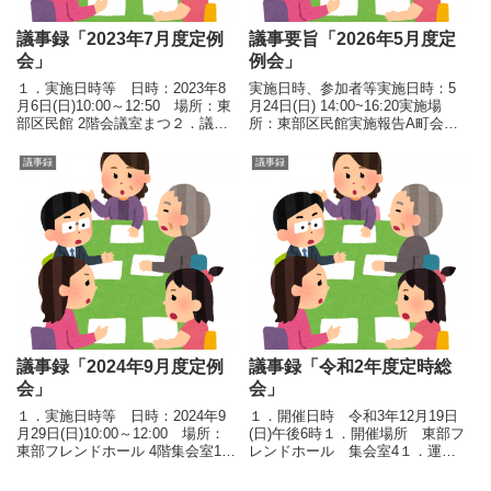
議事録「2023年7月度定例
議事要旨「2026年5月度定
会」
例会」
１．実施日時等 日時：2023年8
実施日時、参加者等実施日時：5
月6日(日)10:00～12:50 場所：東
月24日(日) 14:00~16:20実施場
部区民館 2階会議室まつ２．議
所：東部区民館実施報告A町会防
事 １）検討事項 ①NPOビブ
災訓練日時：5月10日(日)
ス作成 ・色はオレンジに決
10:30~12:00場所：谷河内みなみ
議事録
議事録
定（出席者過半数の挙手によ
公園(中学生17人含む約100人参加)
り） ・デザインはエンブレ
参加者：当NPOから10名内...
ムのハート内の...
議事録「2024年9月度定例
議事録「令和2年度定時総
会」
会」
１．実施日時等 日時：2024年9
１．開催日時 令和3年12月19日
月29日(日)10:00～12:00 場所：
(日)午後6時１．開催場所 東部フ
東部フレンドホール 4階集会室1
レンドホール 集会室4１．運営
２．議事 １）事例紹介 ①広
会員 19名 出席した運営会員数
尾病院の震災訓練事例の紹介｜ア
18名 （委任状3名を含む）１．議