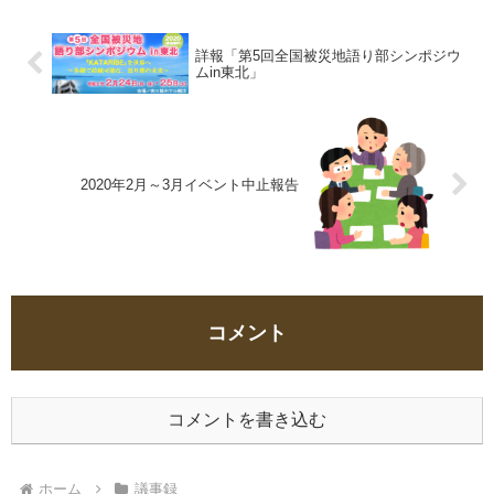
クション・カード導入による減災
長、議事録署名人選定 【議長選
対策 〇発表資料 事
任の経過】 定刻に至り司会者
例紹介「ア...
石井は開会を宣...
詳報「第5回全国被災地語り部シンポジウ
ムin東北」
2020年2月～3月イベント中止報告
コメント
コメントを書き込む
ホーム
議事録