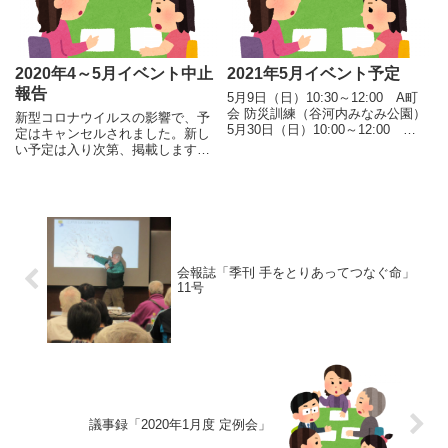
2020年4～5月イベント中止
2021年5月イベント予定
報告
5月9日（日）10:30～12:00 A町
会 防災訓練（谷河内みなみ公園）
新型コロナウイルスの影響で、予
5月30日（日）10:00～12:00 定
定はキャンセルされました。新し
例会（東部フレンドホール）
い予定は入り次第、掲載します。
【中止】4月12日 街歩き準備_1
回目4月29日 街歩き準備_2回目
+4月度定例会5月 災害時ボラン
ティア養成講座_初級（準備・本
番）
会報誌「季刊 手をとりあってつなぐ命」
11号
議事録「2020年1月度 定例会」