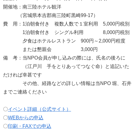
開催地：南三陸ホテル観洋
（宮城県本吉郡南三陸町黒崎99-17）
費 用：1泊朝食付き 複数人数で１室利用 5,000円税別
1泊朝食付き シングル利用 8,000円税別
夕食はホテルレストラン 900円～2,000円程度
または懇親会 3,000円
備 考：当NPO会員が申し込みの際には、氏名の後ろに
（江戸川 手をとりあってつなぐ命）と追記いた
だければ幸甚です
その他、経路などの詳しい情報は当NPO 堀、石井
までご連絡ください
〇
イベント詳細（公式サイト）
〇
WEBからの申込
〇
印刷・FAXでの申込