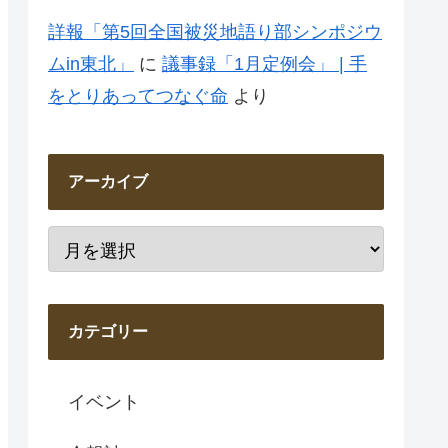
詳報「第5回全国被災地語り部シンポジウ
ムin東北」
に
議事録「1月定例会」 | 手
をとりあってつなぐ命
より
アーカイブ
カテゴリー
イベント