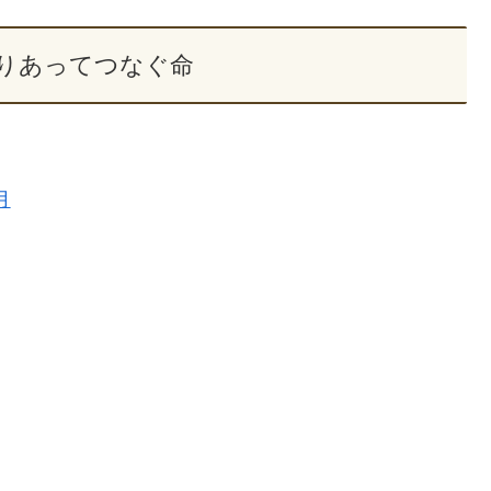
とりあってつなぐ命
月