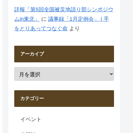
詳報「第5回全国被災地語り部シンポジウ
ムin東北」
に
議事録「1月定例会」 | 手
をとりあってつなぐ命
より
アーカイブ
カテゴリー
イベント