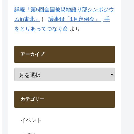
詳報「第5回全国被災地語り部シンポジウ
ムin東北」
に
議事録「1月定例会」 | 手
をとりあってつなぐ命
より
アーカイブ
カテゴリー
イベント