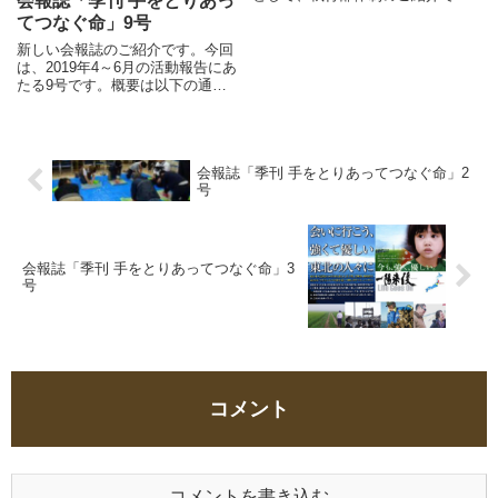
会報誌「季刊 手をとりあっ
す。また、東日本大震災被災地要
てつなぐ命」9号
援護者ヒアリング、2018年西日本
豪雨視察、東北被災地語り部フォ
新しい会報誌のご紹介です。今回
ーラム2019についての情報も掲載
は、2019年4～6月の活動報告にあ
しています。「会...
たる9号です。概要は以下の通
り。「会報誌」ページから参照で
きますので、ぜひご覧ください。
親水公園マンション防災セミナー
実施A南町会訓練支援災害時ボラ
会報誌「季刊 手をとりあってつなぐ命」2
ンティア初級講座江戸川区ハ...
号
会報誌「季刊 手をとりあってつなぐ命」3
号
コメント
コメントを書き込む