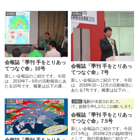
会報誌
会報誌
会報誌「季刊 手をとりあっ
会報誌「季刊 手をとりあっ
てつなぐ命」10号
てつなぐ命」7号
新しい会報誌のご紹介です。今回
新しい会報誌のご紹介です。今回
は、2019年7～9月の活動報告にあ
は、2018年10～12月の活動報告に
たる10号です。概要は以下の通
あたる7号です。概要は以下の通
り。「会報誌」ページから参照で
り。「会報誌」ページから参照で
きますので、ぜひご覧ください。
きますので、ぜひご覧ください。
小松川パークマンション防災セミ
会報誌
会報誌
江戸川区中高生 防災フェス2019宇
ナー実施上小岩第二小学校で防災
喜田マンション 防災講話実施2018
キャンプボランティアフェ...
会報誌「季刊 手をとりあっ
年度第2回...
てつなぐ命」7.5号
新しい会報誌のご紹介です。今回
の7.5号は、2019年2月の臨時増刊
として、執行部体制のご紹介で