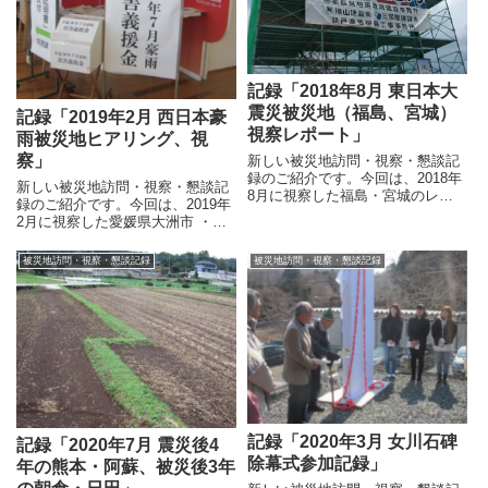
記録「2018年8月 東日本大
震災被災地（福島、宮城）
記録「2019年2月 西日本豪
視察レポート」
雨被災地ヒアリング、視
察」
新しい被災地訪問・視察・懇談記
録のご紹介です。今回は、2018年
新しい被災地訪問・視察・懇談記
8月に視察した福島・宮城のレポ
録のご紹介です。今回は、2019年
ートです。概要は以下の通り。
2月に視察した愛媛県大洲市 ・西
「被災地訪問・視察・懇談記録」
予のレポートです。概要は以下の
ページから参照できますので、ぜ
通り。「被災地訪問・視察・懇談
被災地訪問・視察・懇談記録
被災地訪問・視察・懇談記録
ひご覧ください。 視察概要 浪江
記録」ページから参照できますの
町役場でのブリーフィング ...
で、ぜひご覧ください。ヒアリン
グ・視察概要大洲記念病院...
記録「2020年3月 女川石碑
記録「2020年7月 震災後4
除幕式参加記録」
年の熊本・阿蘇、被災後3年