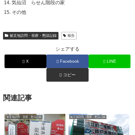
気仙沼 らせん階段の家
その他
被災地訪問・視察・懇談記録
報告
シェアする
X
Facebook
LINE
コピー
関連記事
被災地訪問・視察・懇談記録
被災地訪問・視察・懇談記録