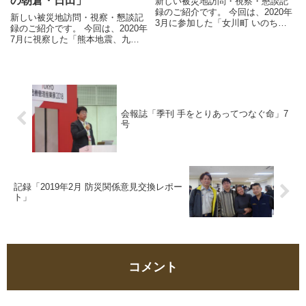
の朝倉・日田」
新しい被災地訪問・視察・懇談記
録のご紹介です。 今回は、2020年
新しい被災地訪問・視察・懇談記
3月に参加した「女川町 いのちの
録のご紹介です。 今回は、2020年
石碑 大石原除幕式」などのレポー
7月に視察した「熊本地震、九州
トです。「被災地訪問・視察・懇
北部豪雨のその後」のレポートで
談記録」ページから参照できます
す。「被災地訪問・視察・懇談記
ので、ぜひご覧ください。
録」ページから参照できますの
で、ぜひご覧ください。
会報誌「季刊 手をとりあってつなぐ命」7
号
記録「2019年2月 防災関係意見交換レポー
ト」
コメント