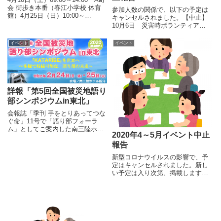
会 街歩き本番（春江小学校 体育
参加人数の関係で、以下の予定は
館）4月25日（日）10:00～
キャンセルされました。【中止】
12:00 定例会（東部フレンドホー
10月6日 災害時ボランティア養
ル）
成講座_初級（準備）
イベント
イベント
詳報「第5回全国被災地語り
部シンポジウムin東北」
会報誌「季刊 手をとりあってつな
ぐ命」11号で「語り部フォーラ
ム」としてご案内した南三陸ホテ
2020年4～5月イベント中止
ル観洋主催のイベントについて、
報告
詳細をお伝えします。開催名：第
5回全国被災地語り部シンポジウ
新型コロナウイルスの影響で、予
ムin東北開催日：2020 年 2 月24
定はキャンセルされました。新し
日（月・休）2...
い予定は入り次第、掲載します。
【中止】4月12日 街歩き準備_1
回目4月29日 街歩き準備_2回目
+4月度定例会5月 災害時ボラン
ティア養成講座_初級（準備・本
番）