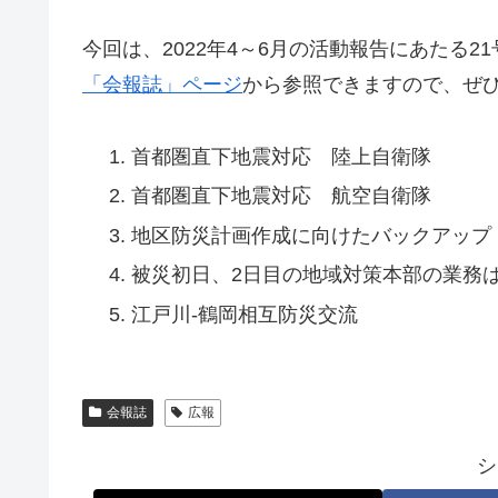
今回は、2022年4～6月の活動報告にあたる2
「会報誌」ページ
から参照できますので、ぜ
首都圏直下地震対応 陸上自衛隊
首都圏直下地震対応 航空自衛隊
地区防災計画作成に向けたバックアップ
被災初日、2日目の地域対策本部の業務
江戸川-鶴岡相互防災交流
会報誌
広報
シ