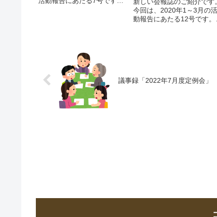
活動報告にあたる7号です。
新しい会報誌のご紹介です
概要は以下の通り。「会報
今回は、2020年1～3月の
誌」ページから参照できます
動報告にあたる12号です。
ので、ぜひご覧ください。江
「会報誌」ページから参照
戸川区中高生 防災フェス
きますので、ぜひご覧くだ
2019宇喜田マンション 防災
い。
講話実施2018年度第2回...
議事録「2022年7月度定例会」