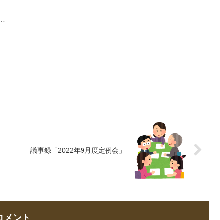
。
要は以下の通り。「会報誌」
概要は以下の通り。「会報
活
ページから参照できますの
誌」ページから参照できます
で、ぜひご覧ください。葛西
ので、ぜひご覧ください。 公
で
で街歩きルート作成東京在住
益財団法人えどがわボランテ
さ
在勤の海外ご出身の方向け防
ィアセンター主催 災害時ボラ
災研修十代の挑戦2019201...
ンティア講習会（中級） ...
議事録「2022年9月度定例会」
コメント