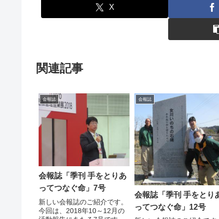
X
関連記事
会報誌
会報誌
会報誌「季刊 手をとりあ
ってつなぐ命」7号
会報誌「季刊 手をとり
新しい会報誌のご紹介です。
ってつなぐ命」12号
今回は、2018年10～12月の