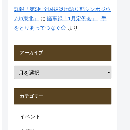
詳報「第5回全国被災地語り部シンポジウ
ムin東北」
に
議事録「1月定例会」 | 手
をとりあってつなぐ命
より
アーカイブ
カテゴリー
イベント