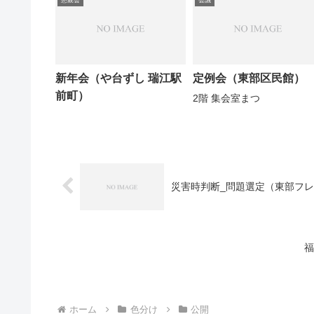
新年会（や台ずし 瑞江駅
定例会（東部区民館）
前町）
2階 集会室まつ
災害時判断_問題選定（東部フ
福
ホーム
色分け
公開