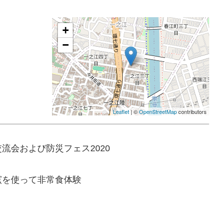
+
−
Leaflet
| ©
OpenStreetMap
contributors
流会および防災フェス2020
窯を使って非常食体験