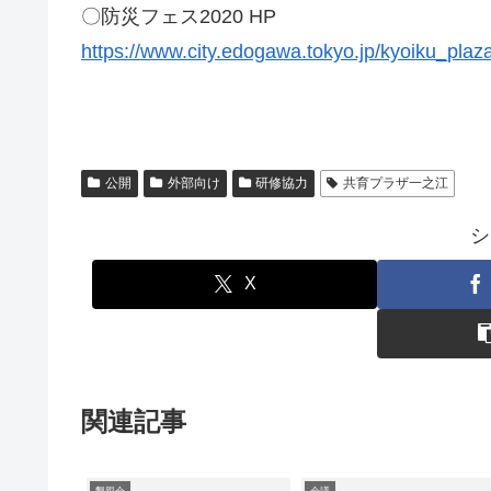
〇防災フェス2020 HP
https://www.city.edogawa.tokyo.jp/kyoiku_plaza
公開
外部向け
研修協力
共育プラザ一之江
シ
X
関連記事
懇親会
会議