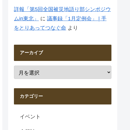
詳報「第5回全国被災地語り部シンポジウ
ムin東北」
に
議事録「1月定例会」 | 手
をとりあってつなぐ命
より
アーカイブ
カテゴリー
イベント