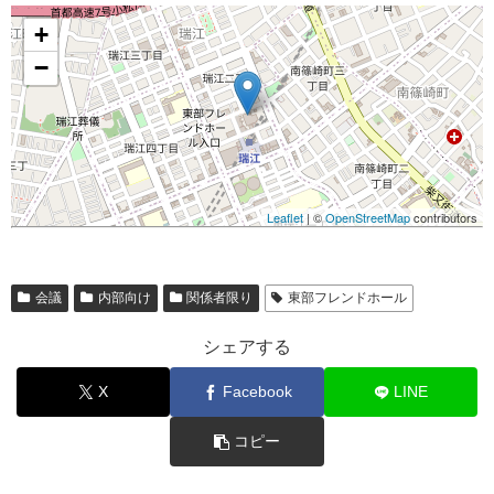
+
−
Leaflet
| ©
OpenStreetMap
contributors
会議
内部向け
関係者限り
東部フレンドホール
シェアする
X
Facebook
LINE
コピー