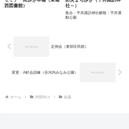
西図書館）
社～）
集合：平井諏訪神社解散：平井運
動公園
定例会（東部区民館）
変更：A町会訓練（谷河内みなみ公園）
ホーム
内部向け
会議