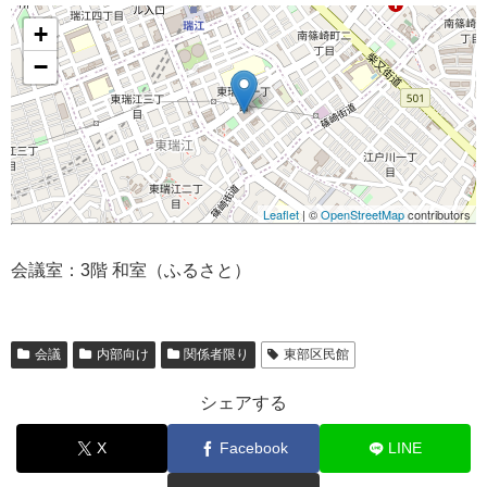
+
−
Leaflet
| ©
OpenStreetMap
contributors
会議室：3階 和室（ふるさと）
会議
内部向け
関係者限り
東部区民館
シェアする
X
Facebook
LINE