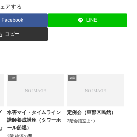
ェアする
Facebook
LINE
コピー
一般
会議
グ
水害マイ・タイムライン
定例会（東部区民館）
講師養成講座（タワーホ
2階会議室まつ
ール船堀）
は
2階 桃源の間