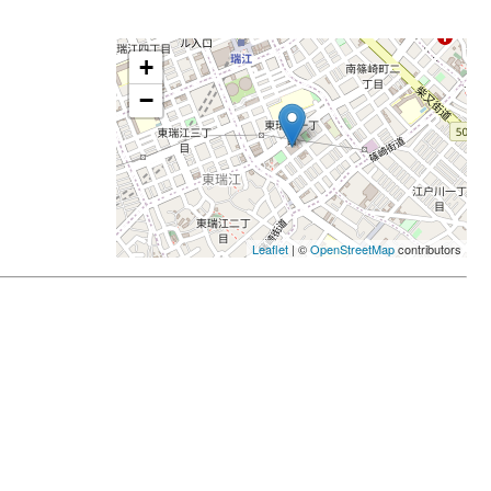
+
−
Leaflet
| ©
OpenStreetMap
contributors