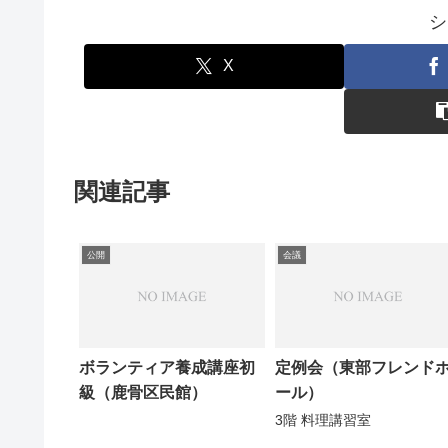
シ
X
関連記事
公開
会議
ボランティア養成講座初
定例会（東部フレンド
級（鹿骨区民館）
ール）
3階 料理講習室