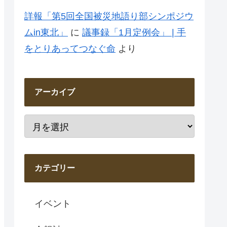
詳報「第5回全国被災地語り部シンポジウ
ムin東北」
に
議事録「1月定例会」 | 手
をとりあってつなぐ命
より
アーカイブ
カテゴリー
イベント