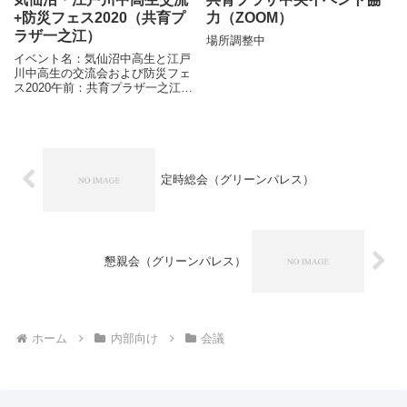
+防災フェス2020（共育プ
力（ZOOM）
ラザ一之江）
場所調整中
イベント名：気仙沼中高生と江戸
川中高生の交流会および防災フェ
ス2020午前：共育プラザ一之江の
防災フェス ピザ窯を使って非常
食体験午後：気仙沼中高生との交
流会〇防災フェス2020 HP
定時総会（グリーンパレス）
懇親会（グリーンパレス）
ホーム
内部向け
会議