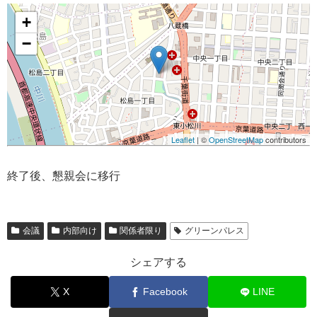
+
−
Leaflet
| ©
OpenStreetMap
contributors
終了後、懇親会に移行
会議
内部向け
関係者限り
グリーンパレス
シェアする
X
Facebook
LINE