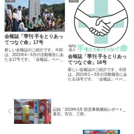
会報誌
会報誌
災害時ボランティア講座初級（瑞
江）復興庁主催Fw.東北に参加東
葛西図書館で防災講...
会報誌「季刊 手をとりあっ
てつなぐ命」17号
新しい会報誌のご紹介です。今回
は、2021年4～6月の活動報告にあ
会報誌「季刊 手をとりあっ
たる17号です。「会報誌」ページ
てつなぐ命」16号
から参照できますので、ぜひご覧
ください。桃井前理事長急逝地区
新しい会報誌のご紹介です。今回
防災計画、ワークショップ実施Ｎ
は、2021年1～3月の活動報告にあ
ＨＫひるまえほっとに出演しまし
たる16号です。「会報誌」ページ
た首都圏外郭放水路見学...
から参照できますので、ぜひご覧
ください。
記録「2019年3月 防災事業継続レポート_
釜石、宮古、三鉄」