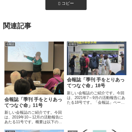
コピー
関連記事
会報誌
会報誌
会報誌「季刊 手をとりあっ
てつなぐ命」18号
新しい会報誌のご紹介です。今回
は、2021年7～9月の活動報告にあ
会報誌「季刊 手をとりあっ
たる18号です。「会報誌」ページ
てつなぐ命」11号
から参照できますので、ぜひご覧
ください。首都圏外郭放水路見学
新しい会報誌のご紹介です。今回
会マンション防災の進め方懇談防
は、2019年10～12月の活動報告に
災さんぽ事前調査実施今後のイベ
あたる11号です。概要は以下の通
ント復興の教訓・ノウハ...
り。「会報誌」ページから参照で
きますので、ぜひご覧ください。