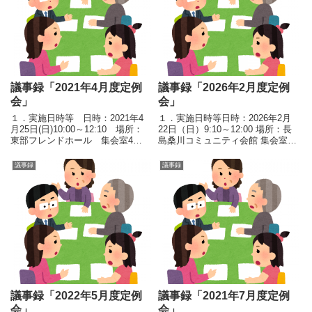
議事録「2021年4月度定例
議事録「2026年2月度定例
会」
会」
１．実施日時等 日時：2021年4
１．実施日時等日時：2026年2月
月25日(日)10:00～12:10 場所：
22日（日）9:10～12:00 場所：長
東部フレンドホール 集会室4
島桑川コミュニティ会館 集会室1
２．議事 議事次第目次 １）理
２．議事１）実施報告①江戸川区
事長/事務局長連絡 ２）事務局長
視覚障碍者福祉協会新年会日時：
議事録
議事録
報告 ①共育プラザ中央の高
1月18日(日) 11:45～14:30集合：タ
校生との意見交換報告 ②A
ワーホール船堀2階 桃源...
町会地区防災...
議事録「2022年5月度定例
議事録「2021年7月度定例
会」
会」