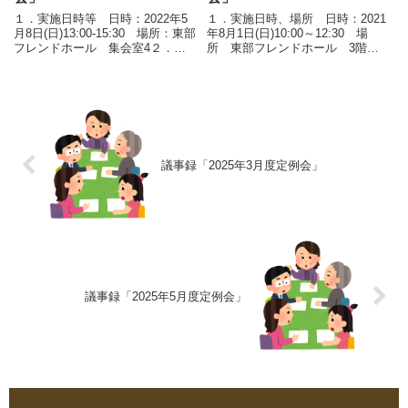
１．実施日時等 日時：2022年5
１．実施日時、場所 日時：2021
月8日(日)13:00-15:30 場所：東部
年8月1日(日)10:00～12:30 場
フレンドホール 集会室4２．議
所 東部フレンドホール 3階
事 議事次第目次 １）首都圏直
２．議事 議事次第目次 １）A
下地震発災時の復旧初動と復興手
町会の地区防災計画 ２）龍Ｑ館
順 ２）C町会地区防災計画
見学 ３）災害時ボランティア養
３）B町会地区防災計画 ４）会
成講座 ４）2100年江戸川みんな
計関係（ビブ...
のえどがわ大...
議事録「2025年3月度定例会」
議事録「2025年5月度定例会」