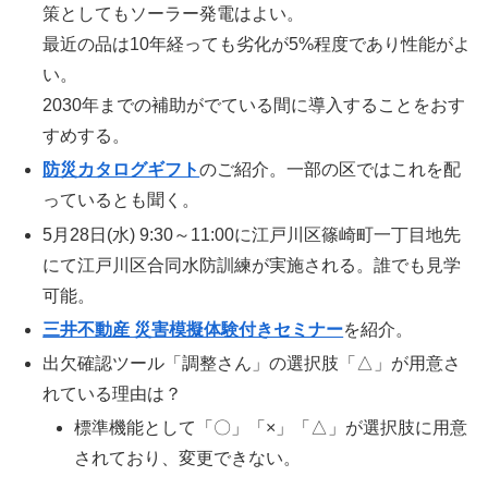
策としてもソーラー発電はよい。
最近の品は10年経っても劣化が5%程度であり性能がよ
い。
2030年までの補助がでている間に導入することをおす
すめする。
防災カタログギフト
のご紹介。一部の区ではこれを配
っているとも聞く。
5月28日(水) 9:30～11:00に江戸川区篠崎町一丁目地先
にて江戸川区合同水防訓練が実施される。誰でも見学
可能。
三井不動産 災害模擬体験付きセミナー
を紹介。
出欠確認ツール「調整さん」の選択肢「△」が用意さ
れている理由は？
標準機能として「〇」「×」「△」が選択肢に用意
されており、変更できない。