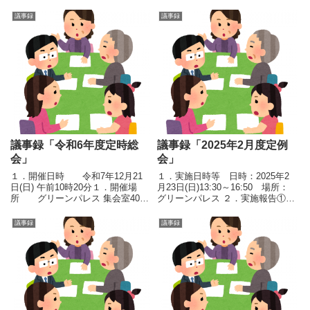
議事録
議事録
議事録「令和6年度定時総
議事録「2025年2月度定例
会」
会」
１．開催日時 令和7年12月21
１．実施日時等 日時：2025年2
日(日) 午前10時20分１．開催場
月23日(日)13:30～16:50 場所：
所 グリーンパレス 集会室405
グリーンパレス ２．実施報告①篠
１．参加者 運営会員 20
崎地域運営協議会2月1日（土）
名 出席した運営会員数19名 （委
14:00～16:00 、共育プラザ南篠崎
議事録
議事録
任状6名を含む）１．議長、議事
で実施ＮＰＯから理事長、事務局
録署名人選定等
長が出席地域の健全育成のため...
理事長挨拶 ...