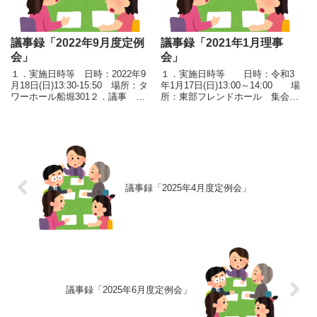
議事録「2022年9月度定例
議事録「2021年1月理事
会」
会」
１．実施日時等 日時：2022年9
１．実施日時等 日時：令和3
月18日(日)13:30-15:50 場所：タ
年1月17日(日)13:00～14:00 場
ワーホール船堀301２．議事 議
所：東部フレンドホール 集会室
事次第目次 １）第7回被災地語
1２．議事（１）挨拶 ・事
りべフォーラムの報告 ２）10月
務局長より挨拶 ・各理事か
23日開催のB町会第3回地区防災計
ら挨拶（２）議長、議事録署名人
画作成の内容について報告 ３）
選定 ・議長 ：
9...
堀 ・議事録署...
議事録「2025年4月度定例会」
議事録「2025年6月度定例会」