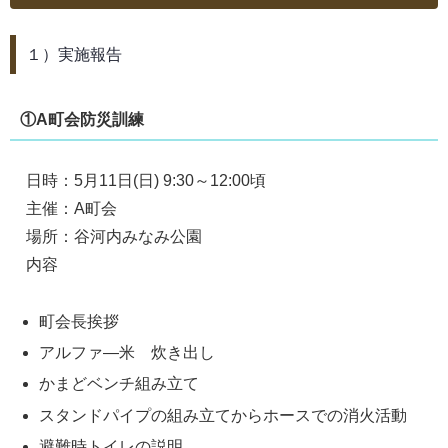
１）実施報告
①A町会防災訓練
日時：5月11日(日) 9:30～12:00頃
主催：A町会
場所：谷河内みなみ公園
内容
町会長挨拶
アルファ―米 炊き出し
かまどベンチ組み立て
スタンドパイプの組み立てからホースでの消火活動
避難時トイレの説明