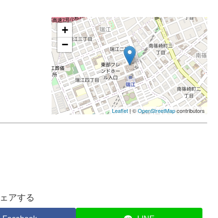
+
−
Leaflet
| ©
OpenStreetMap
contributors
ェアする