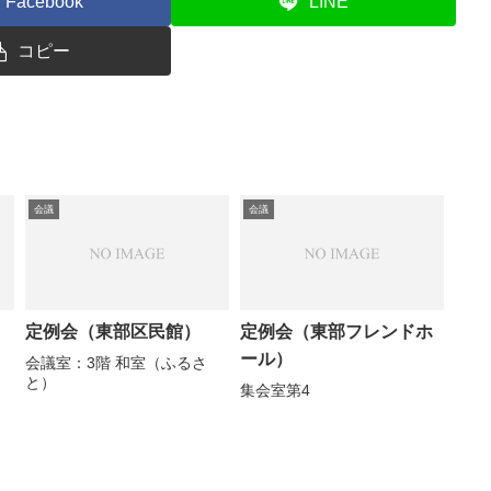
Facebook
LINE
コピー
会議
会議
定例会（東部区民館）
定例会（東部フレンドホ
ール）
会議室：3階 和室（ふるさ
と）
集会室第4