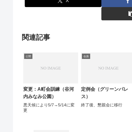
X
関連記事
公開
会議
変更：A町会訓練（谷河
定例会（グリーンパレ
内みなみ公園）
ス）
悪天候により5/7→5/14に変
終了後、懇親会に移行
更