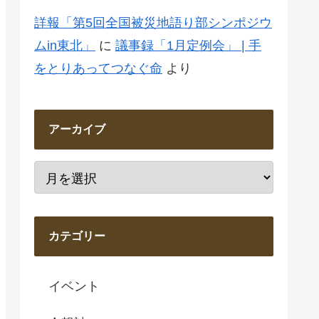
詳報「第5回全国被災地語り部シンポジウ
ムin東北」
に
議事録「1月定例会」 | 手
をとりあってつなぐ命
より
アーカイブ
カテゴリー
イベント