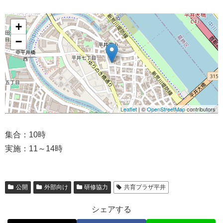
+
−
Leaflet
| ©
OpenStreetMap
contributors
集合：10時
実施：11～14時
公開
外部向け
研修協力
共育プラザ平井
シェアする